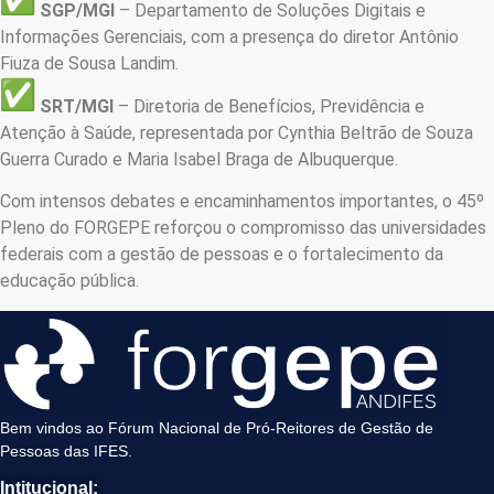
SGP/MGI
– Departamento de Soluções Digitais e
Informações Gerenciais, com a presença do diretor Antônio
Fiuza de Sousa Landim.
SRT/MGI
– Diretoria de Benefícios, Previdência e
Atenção à Saúde, representada por Cynthia Beltrão de Souza
Guerra Curado e Maria Isabel Braga de Albuquerque.
Com intensos debates e encaminhamentos importantes, o 45º
Pleno do FORGEPE reforçou o compromisso das universidades
federais com a gestão de pessoas e o fortalecimento da
educação pública.
Bem vindos ao Fórum Nacional de Pró-Reitores de Gestão de
Pessoas das IFES.
Intitucional: