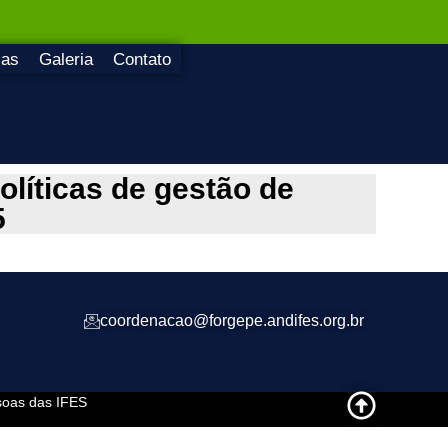
ias
Galeria
Contato
íticas de gestão de
5
coordenacao@forgepe.andifes.org.br
soas das IFES