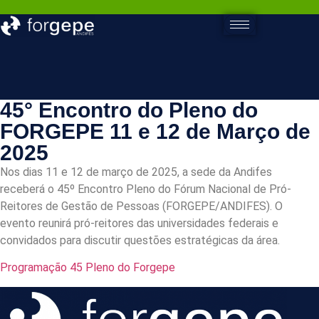
45° Encontro do Pleno do
FORGEPE 11 e 12 de Março de
2025
Nos dias 11 e 12 de março de 2025, a sede da Andifes
receberá o 45º Encontro Pleno do Fórum Nacional de Pró-
Reitores de Gestão de Pessoas (FORGEPE/ANDIFES). O
evento reunirá pró-reitores das universidades federais e
convidados para discutir questões estratégicas da área.
Programação 45 Pleno do Forgepe