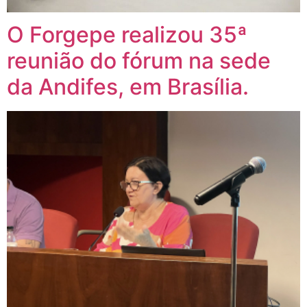
O Forgepe realizou 35ª
reunião do fórum na sede
da Andifes, em Brasília.