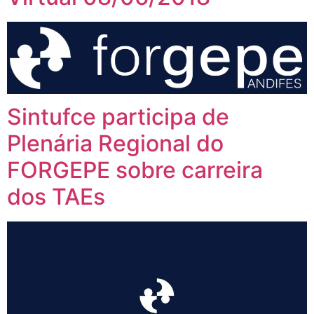
Sintufce participa de
Plenária Regional do
FORGEPE sobre carreira
dos TAEs