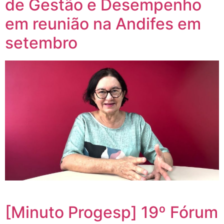
de Gestão e Desempenho
em reunião na Andifes em
setembro
[Minuto Progesp] 19º Fórum